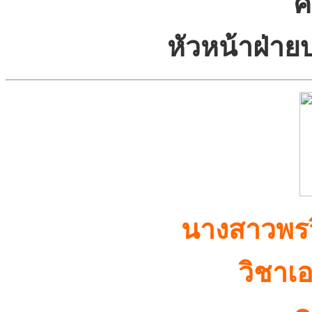
ค
หัวหน้าฝ่า
นางสาวพรว
วิชาเ