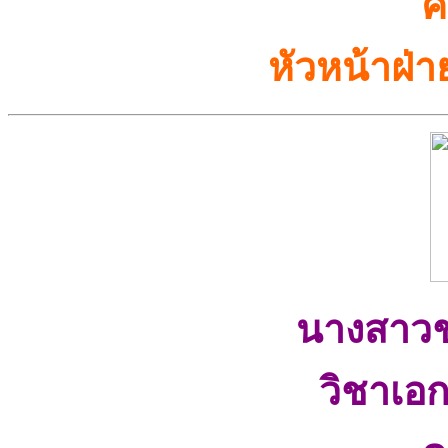
ค
หัวหน้าฝ่
นางสาวช่
วิชาเอ