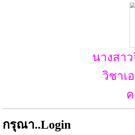
นางสาวจ
วิชาเ
คร
กรุณา..Login